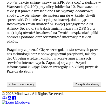
o.o. (w trakcie zmiany nazwy na ZPR Sp. z o.o.) z siedzibą w
Warszawie (04-190) przy ulicy Jubilerska 10. Przetwarzanie
takie jest prawnie uzasadnione i nie wymaga dodatkowej
zgody z Twojej strony, ale możesz mu się w każdej chwili
sprzeciwić. O ile nie zdecydujesz inaczej, dokonując
stosownych zmian ustawień w Twojej przeglądarce ZPR
Agency Sp. z o.o. (w trakcie zmiany nazwy na ZPR Sp. z
o.o.) będą również instalować na Twoich urządzeniach pliki
cookies i podobne oraz odczytywać informacje z takich
plików.
Pragniemy zapoznać Cię ze szczegółami stosowanych przez
nas technologii oraz z obowiązującymi przepisami, tak aby
dać Ci pełną wiedzę i komfort w korzystaniu z naszych
serwisów internetowych. Zapoznaj się z poniższymi
informacjami klikając Zobacz szczegóły lub kliknij przycisk
Przejdź do strony
Zobacz szczegóły
Przejdź do strony
© 2026 Miodowa . All Rights Reserved.