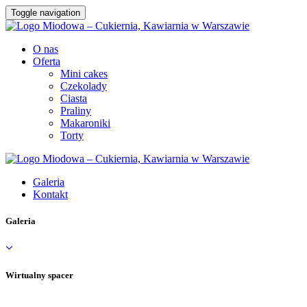
Toggle navigation
O nas
Oferta
Mini cakes
Czekolady
Ciasta
Praliny
Makaroniki
Torty
Galeria
Kontakt
Galeria
Wirtualny spacer